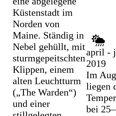
eine abgelegene
Küstenstadt im
Norden von
Maine. Ständig in
Nebel gehüllt, mit
april - 
sturmgepeitschten
2019
Klippen, einem
Im Aug
alten Leuchtturm
liegen 
(„The Warden“)
Temper
und einer
bei 25–
stillgelegten