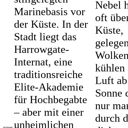
Nebel 
Marinebasis vor
oft übe
der Küste. In der
Küste,
Stadt liegt das
gelegen
Harrowgate-
Wolken
Internat, eine
kühlen 
traditionsreiche
Luft ab
Elite-Akademie
Sonne d
für Hochbegabte
nur ma
– aber mit einer
durch d
unheimlichen
runes