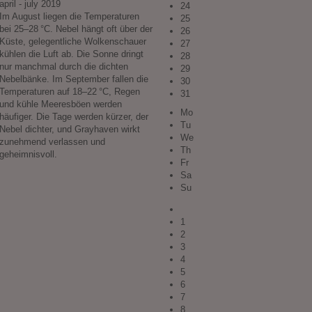
april - july 2019
24
Im August liegen die Temperaturen
25
bei 25–28 °C. Nebel hängt oft über der
26
Küste, gelegentliche Wolkenschauer
27
kühlen die Luft ab. Die Sonne dringt
28
nur manchmal durch die dichten
29
Nebelbänke. Im September fallen die
30
Temperaturen auf 18–22 °C, Regen
31
und kühle Meeresböen werden
Mo
häufiger. Die Tage werden kürzer, der
Tu
Nebel dichter, und Grayhaven wirkt
We
zunehmend verlassen und
Th
geheimnisvoll.
Fr
Sa
Su
1
2
3
4
5
6
7
8