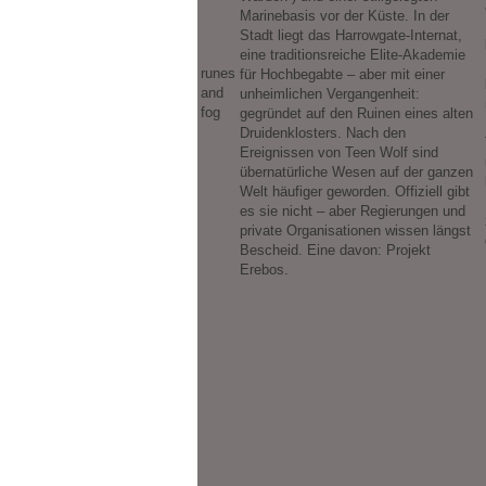
Marinebasis vor der Küste. In der
Stadt liegt das Harrowgate-Internat,
eine traditionsreiche Elite-Akademie
runes
für Hochbegabte – aber mit einer
and
unheimlichen Vergangenheit:
fog
gegründet auf den Ruinen eines alten
Druidenklosters. Nach den
Ereignissen von Teen Wolf sind
übernatürliche Wesen auf der ganzen
Welt häufiger geworden. Offiziell gibt
es sie nicht – aber Regierungen und
private Organisationen wissen längst
Bescheid. Eine davon: Projekt
Erebos.