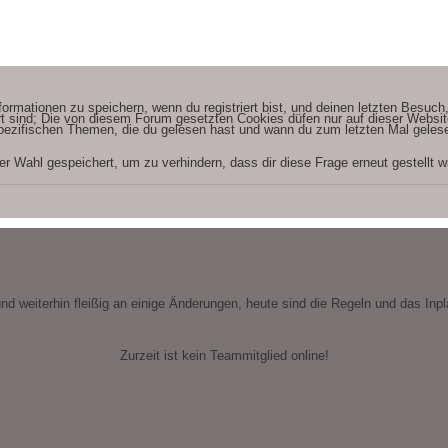
mationen zu speichern, wenn du registriert bist, und deinen letzten Besuch,
 sind; Die von diesem Forum gesetzten Cookies düfen nur auf dieser Website 
ezifischen Themen, die du gelesen hast und wann du zum letzten Mal gelesen
 Wahl gespeichert, um zu verhindern, dass dir diese Frage erneut gestellt wi
nd weiterhin fleißig an einige Änderungen, heute sind die Regeln und das Inpla
Zurzeit ist kein Teammitglied online!