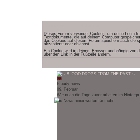
Dieses Forum nutzt Cookies
Dieses Forum verwendet Cookies, um deine Login-Infor
Textdokumente, die auf deinem Computer gespeichert
dar. Cookies auf diesem Forum speichern auch die sp
akzeptierst oder ablehnst.
Ein Cookie wird in deinem Browser unabhängig von der
über den Link in der Fußzeile ändern.
Bloody news
09. Februar
Wie auch die Tage zuvor arbeiten im Hintergru
die News hineinwerfen für mehr!