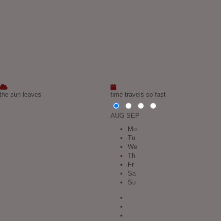
the sun leaves
time travels so fast
AUG
SEP
Mo
Tu
We
Th
Fr
Sa
Su