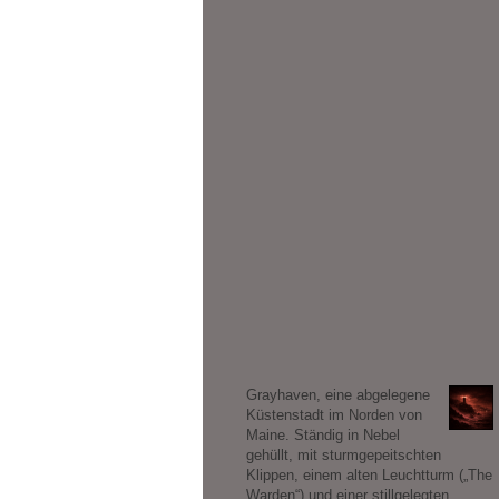
Grayhaven, eine abgelegene
Küstenstadt im Norden von
Maine. Ständig in Nebel
gehüllt, mit sturmgepeitschten
Klippen, einem alten Leuchtturm („The
Warden“) und einer stillgelegten