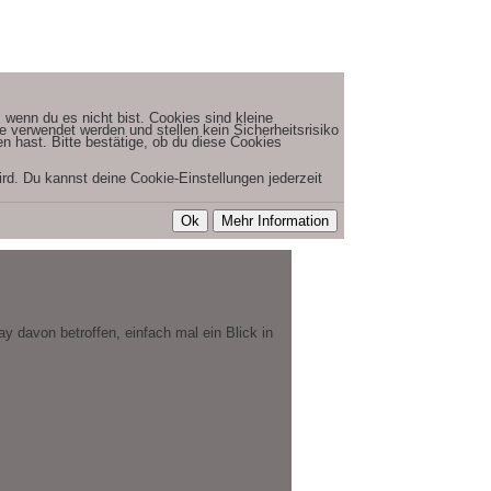
 wenn du es nicht bist. Cookies sind kleine
verwendet werden und stellen kein Sicherheitsrisiko
 hast. Bitte bestätige, ob du diese Cookies
rd. Du kannst deine Cookie-Einstellungen jederzeit
y davon betroffen, einfach mal ein Blick in