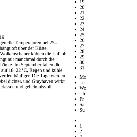
19
20
21
22
23
24
25
019
26
gen die Temperaturen bei 25–
27
hängt oft über der Küste,
28
 Wolkenschauer kühlen die Luft ab.
29
ingt nur manchmal durch die
30
bänke. Im September fallen die
31
 auf 18–22 °C, Regen und kühle
erden häufiger. Die Tage werden
Mo
ebel dichter, und Grayhaven wirkt
Tu
rlassen und geheimnisvoll.
We
Th
Fr
Sa
Su
1
2
3