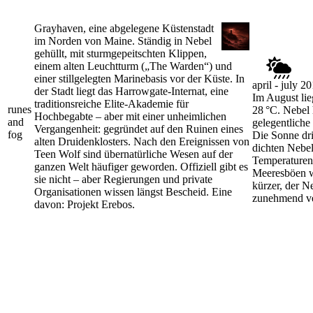
Grayhaven, eine abgelegene Küstenstadt
im Norden von Maine. Ständig in Nebel
gehüllt, mit sturmgepeitschten Klippen,
einem alten Leuchtturm („The Warden“) und
einer stillgelegten Marinebasis vor der Küste. In
april - july 2
der Stadt liegt das Harrowgate-Internat, eine
Im August lie
traditionsreiche Elite-Akademie für
runes
28 °C. Nebel 
Hochbegabte – aber mit einer unheimlichen
and
gelegentliche
Vergangenheit: gegründet auf den Ruinen eines
fog
Die Sonne dr
alten Druidenklosters. Nach den Ereignissen von
dichten Nebel
Teen Wolf sind übernatürliche Wesen auf der
Temperaturen
ganzen Welt häufiger geworden. Offiziell gibt es
Meeresböen w
sie nicht – aber Regierungen und private
kürzer, der N
Organisationen wissen längst Bescheid. Eine
zunehmend ve
davon: Projekt Erebos.