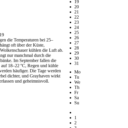
19
20
21
22
23
24
25
019
26
gen die Temperaturen bei 25–
27
hängt oft über der Küste,
28
 Wolkenschauer kühlen die Luft ab.
29
ingt nur manchmal durch die
30
bänke. Im September fallen die
31
 auf 18–22 °C, Regen und kühle
erden häufiger. Die Tage werden
Mo
ebel dichter, und Grayhaven wirkt
Tu
rlassen und geheimnisvoll.
We
Th
Fr
Sa
Su
1
2
3