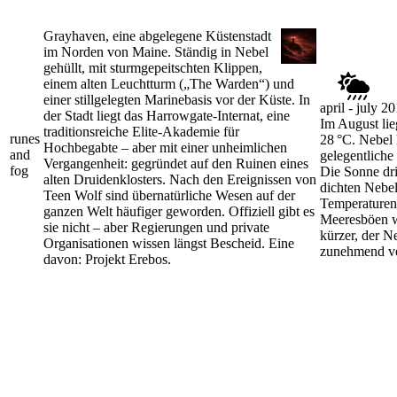
Grayhaven, eine abgelegene Küstenstadt
im Norden von Maine. Ständig in Nebel
gehüllt, mit sturmgepeitschten Klippen,
einem alten Leuchtturm („The Warden“) und
einer stillgelegten Marinebasis vor der Küste. In
april - july 2
der Stadt liegt das Harrowgate-Internat, eine
Im August lie
traditionsreiche Elite-Akademie für
runes
28 °C. Nebel 
Hochbegabte – aber mit einer unheimlichen
and
gelegentliche
Vergangenheit: gegründet auf den Ruinen eines
fog
Die Sonne dr
alten Druidenklosters. Nach den Ereignissen von
dichten Nebel
Teen Wolf sind übernatürliche Wesen auf der
Temperaturen
ganzen Welt häufiger geworden. Offiziell gibt es
Meeresböen w
sie nicht – aber Regierungen und private
kürzer, der N
Organisationen wissen längst Bescheid. Eine
zunehmend ve
davon: Projekt Erebos.