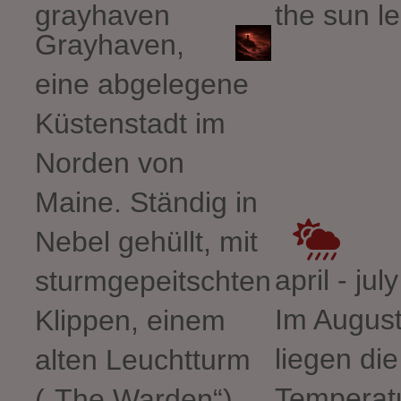
grayhaven
the sun l
Grayhaven,
eine abgelegene
Küstenstadt im
Norden von
Maine. Ständig in
Nebel gehüllt, mit
april - ju
sturmgepeitschten
Im Augus
Klippen, einem
liegen die
alten Leuchtturm
Temperat
(„The Warden“)