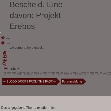
Bescheid. Eine
davon: Projekt
Erebos.
login
join
welcome to hell, guest.
Lists
RESERVIERUNGEN
VERGEBENE NAMEN
VERGEBENE AVA
⥊ BLOOD DROPS FROM THE PAST ⥊
Forenmeldung
⥊ BLOOD DROPS FROM THE PAST ⥊
Das angegebene Thema existiert nicht.