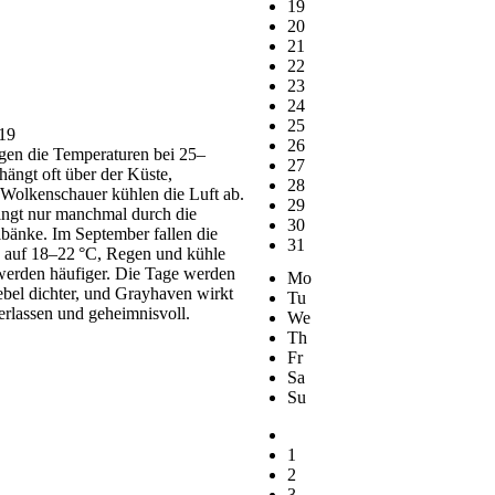
19
20
21
22
23
24
25
019
26
gen die Temperaturen bei 25–
27
hängt oft über der Küste,
28
 Wolkenschauer kühlen die Luft ab.
29
ingt nur manchmal durch die
30
bänke. Im September fallen die
31
 auf 18–22 °C, Regen und kühle
erden häufiger. Die Tage werden
Mo
ebel dichter, und Grayhaven wirkt
Tu
rlassen und geheimnisvoll.
We
Th
Fr
Sa
Su
1
2
3