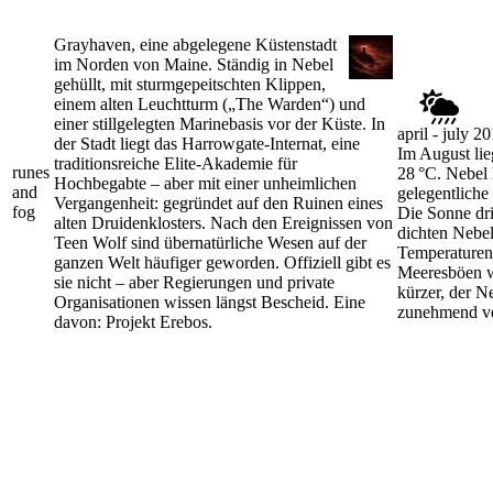
Grayhaven, eine abgelegene Küstenstadt
im Norden von Maine. Ständig in Nebel
gehüllt, mit sturmgepeitschten Klippen,
einem alten Leuchtturm („The Warden“) und
einer stillgelegten Marinebasis vor der Küste. In
april - july 2
der Stadt liegt das Harrowgate-Internat, eine
Im August lie
traditionsreiche Elite-Akademie für
runes
28 °C. Nebel 
Hochbegabte – aber mit einer unheimlichen
and
gelegentliche
Vergangenheit: gegründet auf den Ruinen eines
fog
Die Sonne dr
alten Druidenklosters. Nach den Ereignissen von
dichten Nebel
Teen Wolf sind übernatürliche Wesen auf der
Temperaturen
ganzen Welt häufiger geworden. Offiziell gibt es
Meeresböen w
sie nicht – aber Regierungen und private
kürzer, der N
Organisationen wissen längst Bescheid. Eine
zunehmend ve
davon: Projekt Erebos.