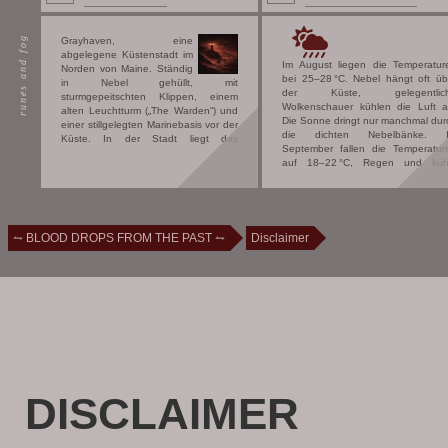
april - july 201
runes and fog
Grayhaven, eine
abgelegene Küstenstadt im
Im August liegen die Temperatur
Norden von Maine. Ständig
bei 25–28 °C. Nebel hängt oft üb
in Nebel gehüllt, mit
der Küste, gelegentlic
sturmgepeitschten Klippen, einem
Wolkenschauer kühlen die Luft a
alten Leuchtturm („The Warden“) und
Die Sonne dringt nur manchmal dur
einer stillgelegten Marinebasis vor der
die dichten Nebelbänke. 
Küste. In der Stadt liegt das
September fallen die Temperatur
Harrowgate-Internat, eine
auf 18–22 °C, Regen und küh
traditionsreiche Elite-Akademie für
Meeresböen werden häufiger. D
Hochbegabte – aber mit einer
Tage werden kürzer, der Neb
unheimlichen Vergangenheit:
dichter, und Grayhaven wir
gegründet auf den Ruinen eines alten
zunehmend verlassen u
Druidenklosters. Nach den
geheimnisvoll.
⥊ BLOOD DROPS FROM THE PAST ⥊
Ereignissen von Teen Wolf sind
Disclaimer
übernatürliche Wesen auf der ganzen
Welt häufiger geworden. Offiziell gibt
es sie nicht – aber Regierungen und
private Organisationen wissen längst
Disclaimer
Bescheid. Eine davon: Projekt
Erebos.
DISCLAIMER