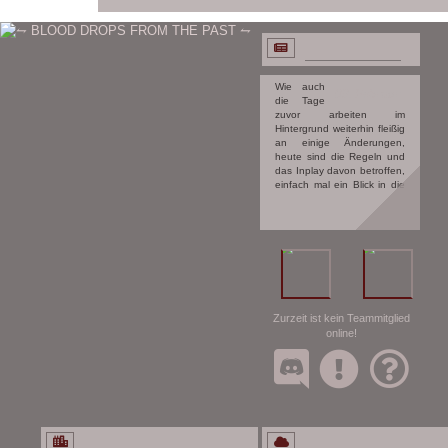
BLOODY NEWS
Wie auch
09. Februar
die Tage
zuvor arbeiten im
Hintergrund weiterhin fleißig
an einige Änderungen,
heute sind die Regeln und
das Inplay davon betroffen,
einfach mal ein Blick in die
News hineinwerfen für
mehr!
Zurzeit ist kein Teammitglied
online!
GRAYHAVEN
THE SUN LEAVES