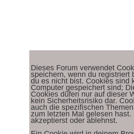
Dieses Forum nutzt Cookies
Dieses Forum verwendet Cooki
speichern, wenn du registriert
du es nicht bist. Cookies sind
Computer gespeichert sind; D
Cookies düfen nur auf dieser 
kein Sicherheitsrisiko dar. C
auch die spezifischen Themen
zum letzten Mal gelesen hast. 
akzeptierst oder ablehnst.
Ein Cookie wird in deinem Br