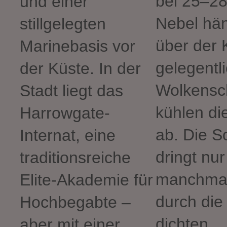
bei 25–28
und einer
Nebel hän
stillgelegten
über der 
Marinebasis vor
gelegentl
der Küste. In der
Wolkensc
Stadt liegt das
kühlen die
Harrowgate-
ab. Die 
Internat, eine
dringt nur
traditionsreiche
manchma
Elite-Akademie für
durch die
Hochbegabte –
dichten
aber mit einer