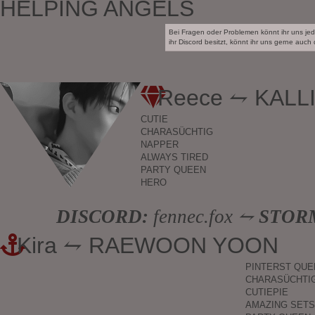
HELPING ANGELS
Bei Fragen oder Problemen könnt ihr uns jeder
ihr Discord besitzt, könnt ihr uns gerne auch 
Reece ⥊ KALL
CUTIE
CHARASÜCHTIG
NAPPER
ALWAYS TIRED
PARTY QUEEN
HERO
DISCORD:
fennec.fox ⥊
STOR
Kira ⥊ RAEWOON YOON
PINTERST QUE
CHARASÜCHTI
CUTIEPIE
AMAZING SETS