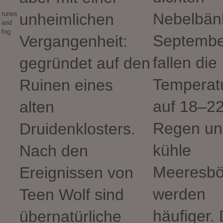
runes
Nebelbän
unheimlichen
and
fog
Septembe
Vergangenheit:
fallen die
gegründet auf den
Temperat
Ruinen eines
auf 18–22
alten
Regen un
Druidenklosters.
kühle
Nach den
Meeresb
Ereignissen von
werden
Teen Wolf sind
häufiger. 
übernatürliche