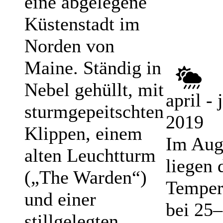
eine abgelegene
Küstenstadt im
Norden von
Maine. Ständig in
Nebel gehüllt, mit
april - 
sturmgepeitschten
2019
Klippen, einem
Im Aug
alten Leuchtturm
liegen 
(„The Warden“)
Temper
und einer
bei 25–
stillgelegten