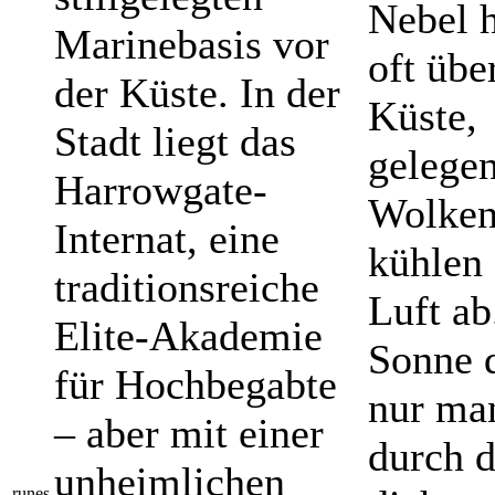
Nebel 
Marinebasis vor
oft übe
der Küste. In der
Küste,
Stadt liegt das
gelegen
Harrowgate-
Wolken
Internat, eine
kühlen 
traditionsreiche
Luft ab
Elite-Akademie
Sonne d
für Hochbegabte
nur ma
– aber mit einer
durch d
unheimlichen
runes